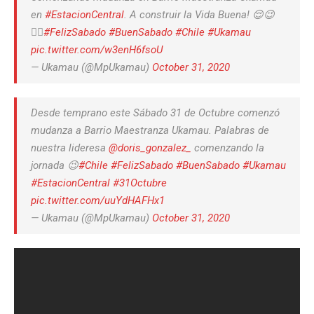
en
#EstacionCentral
. A construir la Vida Buena! 😌😉
✊🏼
#FelizSabado
#BuenSabado
#Chile
#Ukamau
pic.twitter.com/w3enH6fsoU
— Ukamau (@MpUkamau)
October 31, 2020
Desde temprano este Sábado 31 de Octubre comenzó
mudanza a Barrio Maestranza Ukamau. Palabras de
nuestra lideresa
@doris_gonzalez_
comenzando la
jornada 😉
#Chile
#FelizSabado
#BuenSabado
#Ukamau
#EstacionCentral
#31Octubre
pic.twitter.com/uuYdHAFHx1
— Ukamau (@MpUkamau)
October 31, 2020