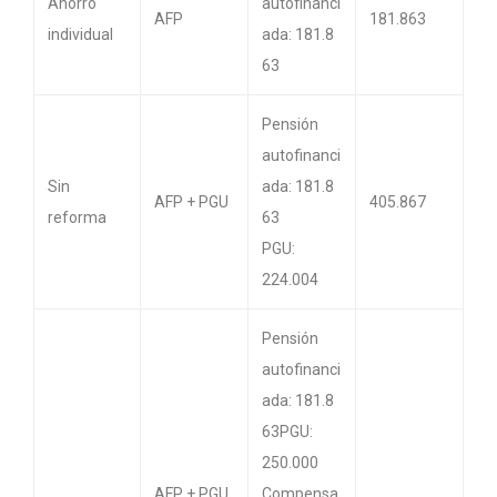
Ahorro
autofinanci
AFP
181.863
individual
ada: 181.8
63
Pensión
autofinanci
Sin
ada: 181.8
AFP + PGU
405.867
reforma
63
PGU:
224.004
Pensión
autofinanci
ada: 181.8
63PGU:
250.000
AFP + PGU
Compensa