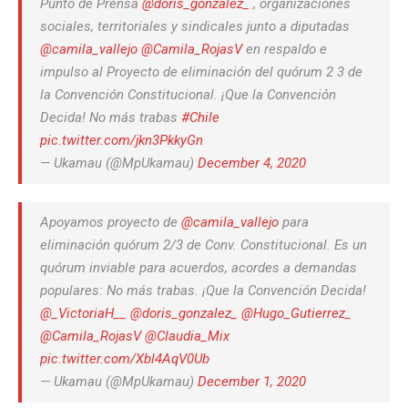
Punto de Prensa
@doris_gonzalez_
, organizaciones
sociales, territoriales y sindicales junto a diputadas
@camila_vallejo
@Camila_RojasV
en respaldo e
impulso al Proyecto de eliminación del quórum 2 3 de
la Convención Constitucional. ¡Que la Convención
Decida! No más trabas
#Chile
pic.twitter.com/jkn3PkkyGn
— Ukamau (@MpUkamau)
December 4, 2020
Apoyamos proyecto de
@camila_vallejo
para
eliminación quórum 2/3 de Conv. Constitucional. Es un
quórum inviable para acuerdos, acordes a demandas
populares: No más trabas. ¡Que la Convención Decida!
@_VictoriaH__
@doris_gonzalez_
@Hugo_Gutierrez_
@Camila_RojasV
@Claudia_Mix
pic.twitter.com/Xbl4AqV0Ub
— Ukamau (@MpUkamau)
December 1, 2020