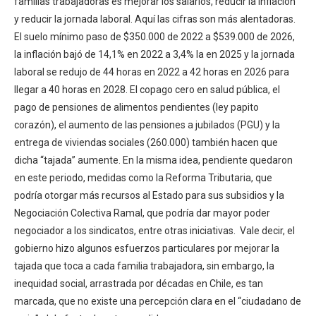
familias trabajadoras es mejorar los salarios, reducir la inflación
y reducir la jornada laboral. Aquí las cifras son más alentadoras.
El suelo mínimo paso de $350.000 de 2022 a $539.000 de 2026,
la inflación bajó de 14,1% en 2022 a 3,4% la en 2025 y la jornada
laboral se redujo de 44 horas en 2022 a 42 horas en 2026 para
llegar a 40 horas en 2028. El copago cero en salud pública, el
pago de pensiones de alimentos pendientes (ley papito
corazón), el aumento de las pensiones a jubilados (PGU) y la
entrega de viviendas sociales (260.000) también hacen que
dicha “tajada” aumente. En la misma idea, pendiente quedaron
en este periodo, medidas como la Reforma Tributaria, que
podría otorgar más recursos al Estado para sus subsidios y la
Negociación Colectiva Ramal, que podría dar mayor poder
negociador a los sindicatos, entre otras iniciativas. Vale decir, el
gobierno hizo algunos esfuerzos particulares por mejorar la
tajada que toca a cada familia trabajadora, sin embargo, la
inequidad social, arrastrada por décadas en Chile, es tan
marcada, que no existe una percepción clara en el “ciudadano de